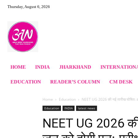
Thursday, August 6, 2026
HOME
INDIA
JHARKHAND
INTERNATION
EDUCATION
READER’S COLUMN
CM DESK
Home
Education
NEET UG 2026 की नई तारीख घोषित: अब
Education
INDIA
latest news
NEET UG 2026 की 