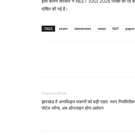
इसी कारण सरकार ने NEET (UG) 2026 परीक्षा को रद्द कर 
घोषित की गई है।
TAGS
exam
latestnews
news
NIIT
paper
Previous article
झारखंड में अनाधिकृत मकानों को बड़ी राहत: भवन नियमिती
पोर्टल लॉन्च, अब ऑनलाइन होगा आवेदन