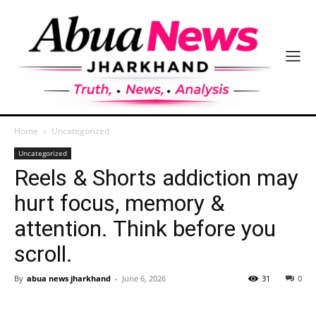
Home
Uncategorized
Uncategorized
Reels & Shorts addiction may
hurt focus, memory &
attention. Think before you
scroll.
By
abua news jharkhand
-
June 6, 2026
31
0