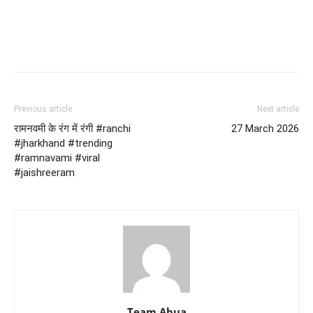
Previous article
Next article
रामनवमी के रंग में रंगी #ranchi
27 March 2026
#jharkhand #trending
#ramnavami #viral
#jaishreeram
Team Abua