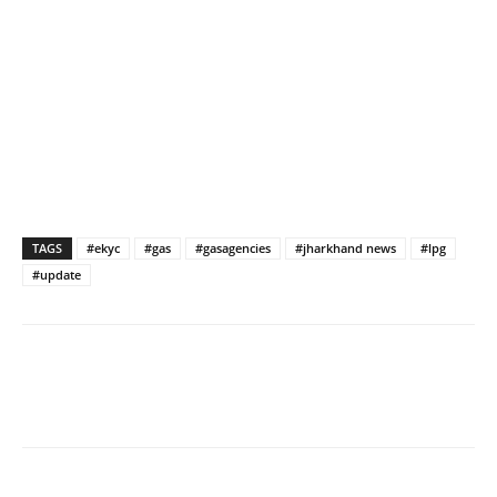
TAGS
#ekyc
#gas
#gasagencies
#jharkhand news
#lpg
#update