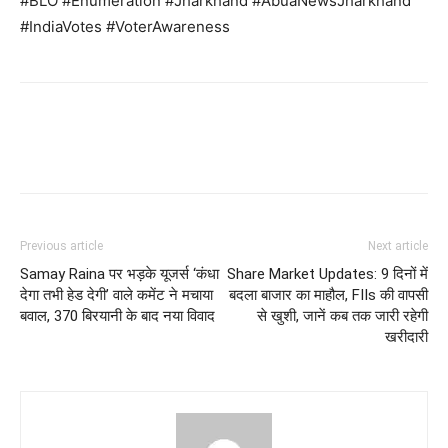
#BLO #Enumeration #Jharkhand #AbuaNewsJharkhand
#IndiaVotes #VoterAwareness
Previous article
Next article
Samay Raina पर भड़के यूजर्स ‘कंधा
Share Market Updates: 9 दिनों में
देगा तभी हेड देगी’ वाले कमेंट ने मचाया
बदला बाजार का माहौल, FIIs की वापसी
बवाल, 370 बिरयानी के बाद नया विवाद
से खुशी, जानें कब तक जारी रहेगी
खरीदारी