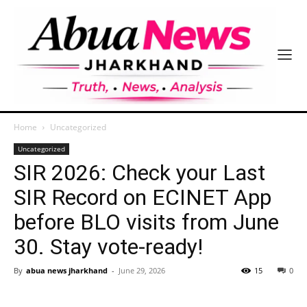
Home
Uncategorized
Uncategorized
SIR 2026: Check your Last
SIR Record on ECINET App
before BLO visits from June
30. Stay vote-ready!
By
abua news jharkhand
-
June 29, 2026
15
0