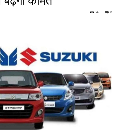
बढ़ेगी कीमत
26
0