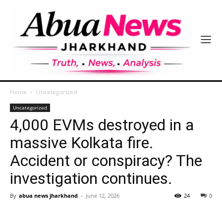
Home
Uncategorized
Uncategorized
4,000 EVMs destroyed in a
massive Kolkata fire.
Accident or conspiracy? The
investigation continues.
By
abua news jharkhand
-
June 12, 2026
24
0