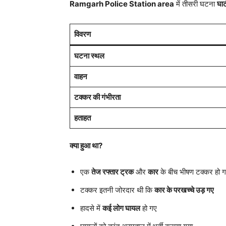
Ramgarh Police Station area
में तीसरी घटना
घाटी
विवरण
घटना स्थल
वाहन
टक्कर की गंभीरता
हताहत
क्या हुआ था?
एक
तेज रफ्तार ट्रक
और
कार
के बीच भीषण टक्कर हो 
टक्कर इतनी जोरदार थी कि
कार के परखच्चे उड़ गए
हादसे में
कई लोग घायल
हो गए