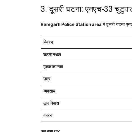
3. दूसरी घटना: एनएच-33 चुटुपाल
Ramgarh Police Station area
में दूसरी घटना
एनए
विवरण
घटना स्थल
मृतक का नाम
उम्र
व्यवसाय
मूल निवास
कारण
क्या हुआ था?