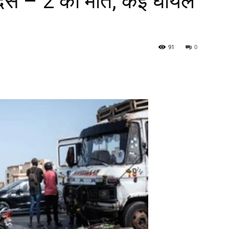
े – 2 की मौत, कई घायल
91
0