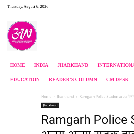
Thursday, August 6, 2026
HOME
INDIA
JHARKHAND
INTERNATION
EDUCATION
READER’S COLUMN
CM DESK
Home
Jharkhand
Ramgarh Police Station area में ती
Jharkhand
Ramgarh Police St