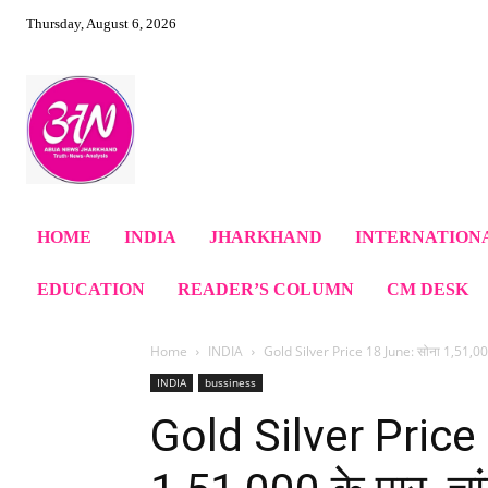
Thursday, August 6, 2026
HOME
INDIA
JHARKHAND
INTERNATION
EDUCATION
READER’S COLUMN
CM DESK
Home
INDIA
Gold Silver Price 18 June: सोना 1,51,000 
INDIA
bussiness
Gold Silver Price