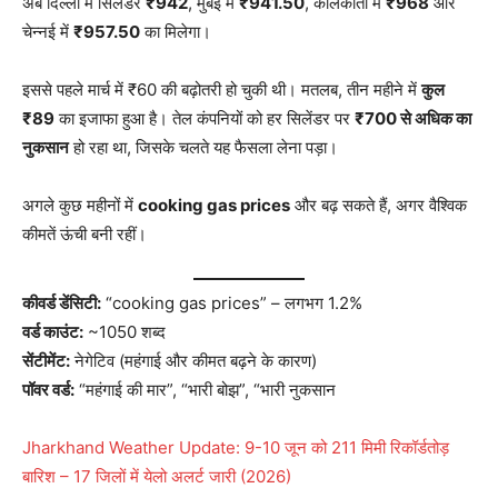
अब दिल्ली में सिलेंडर
₹942
, मुंबई में
₹941.50
, कोलकाता में
₹968
और
चेन्नई में
₹957.50
का मिलेगा।
इससे पहले मार्च में ₹60 की बढ़ोतरी हो चुकी थी। मतलब, तीन महीने में
कुल
₹89
का इजाफा हुआ है। तेल कंपनियों को हर सिलेंडर पर
₹700 से अधिक का
नुकसान
हो रहा था, जिसके चलते यह फैसला लेना पड़ा।
अगले कुछ महीनों में
cooking gas prices
और बढ़ सकते हैं, अगर वैश्विक
कीमतें ऊंची बनी रहीं।
कीवर्ड डेंसिटी:
“cooking gas prices” – लगभग 1.2%
वर्ड काउंट:
~1050 शब्द
सेंटीमेंट:
नेगेटिव (महंगाई और कीमत बढ़ने के कारण)
पॉवर वर्ड:
“महंगाई की मार”, “भारी बोझ”, “भारी नुकसान
Jharkhand Weather Update: 9-10 जून को 211 मिमी रिकॉर्डतोड़
बारिश – 17 जिलों में येलो अलर्ट जारी (2026)