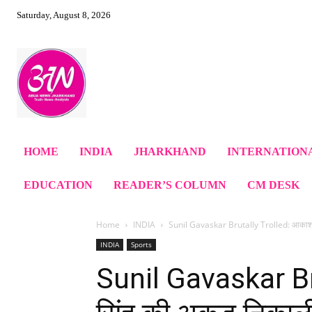
Saturday, August 8, 2026
HOME
INDIA
JHARKHAND
INTERNATION
EDUCATION
READER’S COLUMN
CM DESK
Home
INDIA
Sunil Gavaskar Brutally Trolled: आकाश 
INDIA
Sports
Sunil Gavaskar B