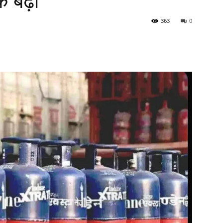
 बढ़ा
363
0