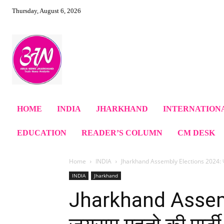
Thursday, August 6, 2026
HOME
INDIA
JHARKHAND
INTERNATION
EDUCATION
READER’S COLUMN
CM DESK
Home
INDIA
Jharkhand Assembly Elections 2024: जयराम
INDIA
Jharkhand
Jharkhand Assem