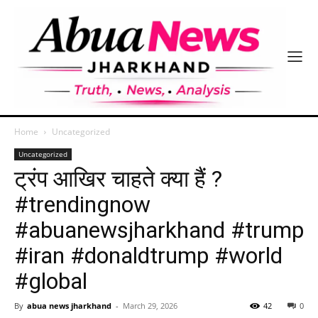
Home
Uncategorized
Uncategorized
ट्रंप आखिर चाहते क्या हैं ?
#trendingnow
#abuanewsjharkhand #trump
#iran #donaldtrump #world
#global
By
abua news jharkhand
-
March 29, 2026
42
0