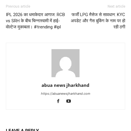
Previous article
Next article
IPL 2026 का धमाकेदार आगाज: RCB
फर्जी LPG मैसेज से सावधान: KYC
vs SRH के बीच चिन्नास्वामी में हाई-
अपडेट और गैस बुकिंग के नाम पर हो
वोल्टेज मुकाबला। #trending #ipl
रही ठगी
abua news jharkhand
https://abuanewsjharkhand.com
LEAVE A REPLY